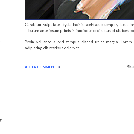
Curabitur vulputate, ligula lacinia scelrisque tempor, lacus l
Tibulum ante ipsum primis in faucibote orci luctus et ultrices p
ν
Proin vel ante a orci tempus elifend ut et magna. Lorem 
adipiscing elit retribus delorvet.
Shar
ADD A COMMENT
Σ