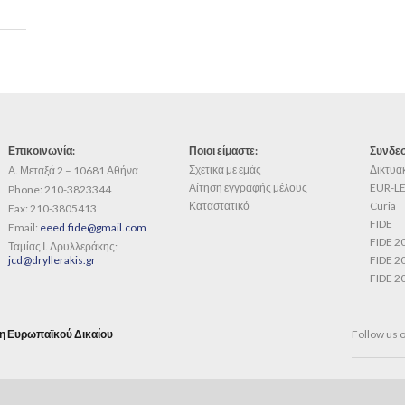
Επικοινωνία:
Ποιοι είμαστε:
Συνδεσ
Σχετικά με εμάς
Δικτυα
Α. Μεταξά 2 – 10681 Αθήνα
Αίτηση εγγραφής μέλους
EUR-LE
Phone:
210-3823344
Καταστατικό
Curia
Fax:
210-3805413
FIDE
Email:
eeed.fide@gmail.com
FIDE 2
Ταμίας Ι. Δρυλλεράκης:
jcd@dryllerakis.gr
FIDE 2
FIDE 2
η Ευρωπαϊκού Δικαίου
Follow us 