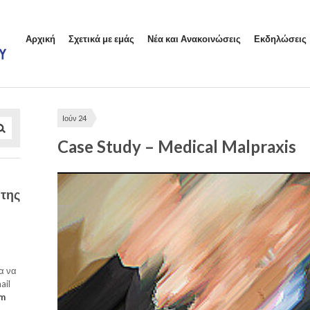
Αρχική
Σχετικά με εμάς
Νέα και Ανακοινώσεις
Εκδηλώσεις
Ιούν 24
Case Study – Medical Malpraxis
 της
α να
ail
om