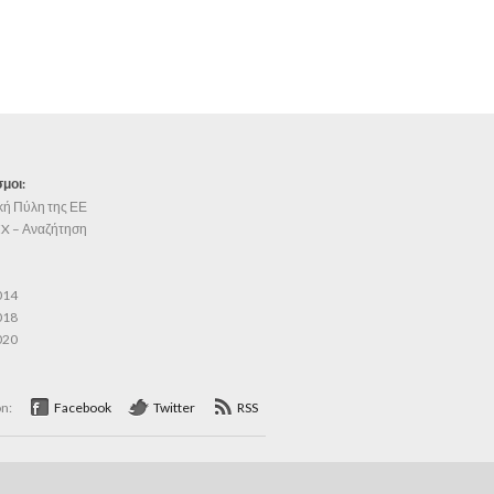
μοι:
κή Πύλη της ΕΕ
X – Αναζήτηση
014
018
020
on:
Facebook
Twitter
RSS