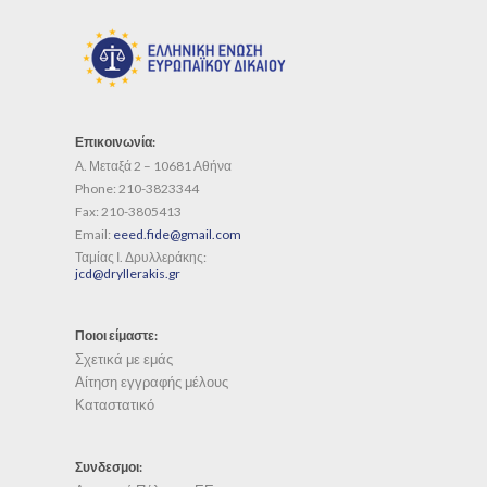
Επικοινωνία:
Α. Μεταξά 2 – 10681 Αθήνα
Phone:
210-3823344
Fax:
210-3805413
Email:
eeed.fide@gmail.com
Ταμίας Ι. Δρυλλεράκης:
jcd@dryllerakis.gr
Ποιοι είμαστε:
Σχετικά με εμάς
Αίτηση εγγραφής μέλους
Καταστατικό
Συνδεσμοι: