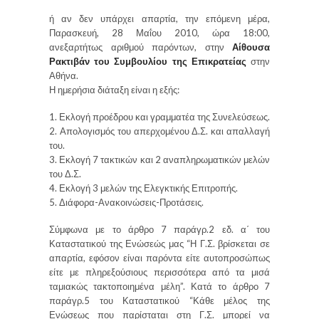
ή αν δεν υπάρχει απαρτία, την επόμενη μέρα,
Παρασκευή, 28 Μαΐου 2010, ώρα 18:00,
ανεξαρτήτως αριθμού παρόντων, στην
Αίθουσα
Ρακτιβάν του Συμβουλίου της Επικρατείας
στην
Αθήνα.
Η ημερήσια διάταξη είναι η εξής:
1. Εκλογή προέδρου και γραμματέα της Συνελεύσεως.
2. Απολογισμός του απερχομένου Δ.Σ. και απαλλαγή
του.
3. Εκλογή 7 τακτικών και 2 αναπληρωματικών μελών
του Δ.Σ.
4. Εκλογή 3 μελών της Ελεγκτικής Επιτροπής.
5. Διάφορα-Ανακοινώσεις-Προτάσεις.
Σύμφωνα με το άρθρο 7 παράγρ.2 εδ. α΄ του
Καταστατικού της Ενώσεώς μας “Η Γ.Σ. βρίσκεται σε
απαρτία, εφόσον είναι παρόντα είτε αυτοπροσώπως
είτε με πληρεξούσιους περισσότερα από τα μισά
ταμιακώς τακτοποιημένα μέλη”. Κατά το άρθρο 7
παράγρ.5 του Καταστατικού “Κάθε μέλος της
Ενώσεως που παρίσταται στη Γ.Σ. μπορεί να