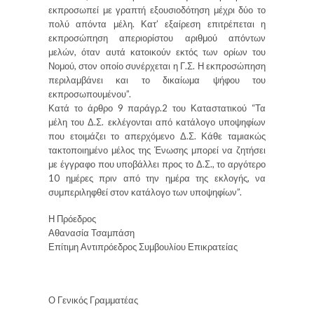
εκπροσωπεί με γραπτή εξουσιοδότηση μέχρι δύο το
πολύ απόντα μέλη. Κατ’ εξαίρεση επιτρέπεται η
εκπροσώπηση απεριορίστου αριθμού απόντων
μελών, όταν αυτά κατοικούν εκτός των ορίων του
Νομού, στον οποίο συνέρχεται η Γ.Σ. Η εκπροσώπηση
περιλαμβάνει και το δικαίωμα ψήφου του
εκπροσωπουμένου”.
Κατά το άρθρο 9 παράγρ.2 του Καταστατικού “Τα
μέλη του Δ.Σ. εκλέγονται από κατάλογο υποψηφίων
που ετοιμάζει το απερχόμενο Δ.Σ. Κάθε ταμιακώς
τακτοποιημένο μέλος της Ένωσης μπορεί να ζητήσει
με έγγραφο που υποβάλλει προς το Δ.Σ., το αργότερο
10 ημέρες πριν από την ημέρα της εκλογής, να
συμπεριληφθεί στον κατάλογο των υποψηφίων”.
Η Πρόεδρος
Αθανασία Τσαμπάση
Επίτιμη Αντιπρόεδρος Συμβουλίου Επικρατείας
Ο Γενικός Γραμματέας