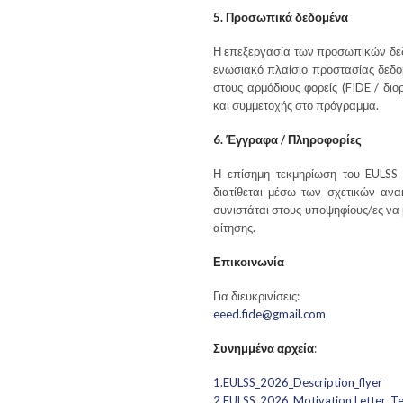
5. Προσωπικά δεδομένα
Η επεξεργασία των προσωπικών δεδ
ενωσιακό πλαίσιο προστασίας δεδο
στους αρμόδιους φορείς (FIDE / δι
και συμμετοχής στο πρόγραμμα.
6. Έγγραφα / Πληροφορίες
Η επίσημη τεκμηρίωση του EULSS 2
διατίθεται μέσω των σχετικών ανα
συνιστάται στους υποψηφίους/ες να
αίτησης.
Επικοινωνία
Για διευκρινίσεις:
eeed.fide@gmail.com
Συνημμένα αρχεία
:
1.EULSS_2026_Description_flyer
2.EULSS_2026_Motivation Letter_T