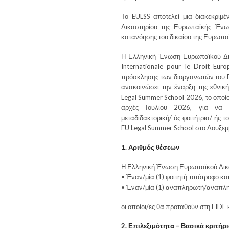
Το EULSS αποτελεί μια διακεκριμ
Δικαστηρίου της Ευρωπαϊκής Ένωσ
κατανόησης του δικαίου της Ευρωπα
Η Ελληνική Ένωση Ευρωπαϊκού Δικ
Internationale pour le Droit Eur
πρόσκλησης των διοργανωτών του EU
ανακοινώσει την έναρξη της εθνικ
Legal Summer School 2026, το οποίο
αρχές Ιουλίου 2026, για να επ
μεταδιδακτορική/-ός φοιτήτρια/-ής 
EU Legal Summer School στο Λουξεμ
1. Αριθμός θέσεων
Η Ελληνική Ένωση Ευρωπαϊκού Δικαί
• Έναν/μία (1) φοιτητή-υπότροφο κα
• Έναν/μία (1) αναπληρωτή/αναπλη
οι οποίοι/ες θα προταθούν στη FIDE 
2. Επιλεξιμότητα – Βασικά κριτήρ