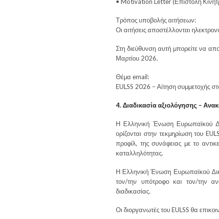
• Motivation Letter (Επιστολή Κιν
Τρόπος υποβολής αιτήσεων:
Οι αιτήσεις αποστέλλονται ηλεκτρον
Στη διεύθυνση αυτή μπορείτε να αποσ
Μαρτίου 2026.
Θέμα email:
EULSS 2026 – Αίτηση συμμετοχής σ
4. Διαδικασία αξιολόγησης – Αν
Η Ελληνική Ένωση Ευρωπαϊκού Δικ
ορίζονται στην τεκμηρίωση του EU
προφίλ, της συνάφειας με το αντικε
καταλληλότητας.
Η Ελληνική Ένωση Ευρωπαϊκού Δικ
τον/την υπότροφο και τον/την α
διαδικασίας.
Οι διοργανωτές του EULSS θα επικοι