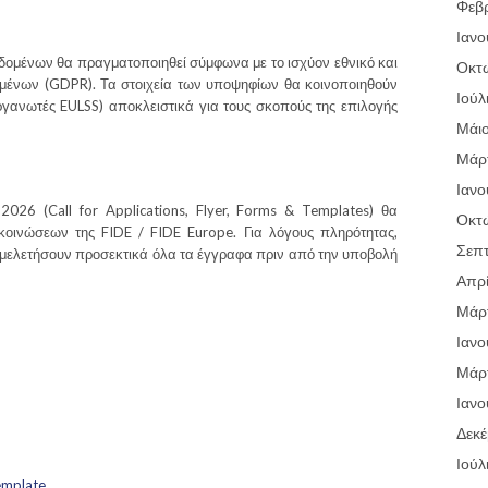
Φεβ
Ιανο
ομένων θα πραγματοποιηθεί σύμφωνα με το ισχύον εθνικό και
Οκτ
μένων (GDPR). Τα στοιχεία των υποψηφίων θα κοινοποιηθούν
Ιούλ
οργανωτές EULSS) αποκλειστικά για τους σκοπούς της επιλογής
Μάι
Μάρτ
Ιανο
026 (Call for Applications, Flyer, Forms & Templates) θα
Οκτ
κοινώσεων της FIDE / FIDE Europe. Για λόγους πληρότητας,
Σεπτ
 μελετήσουν προσεκτικά όλα τα έγγραφα πριν από την υποβολή
Απρί
Μάρτ
Ιανο
Μάρτ
Ιανο
Δεκέ
Ιούλ
emplate