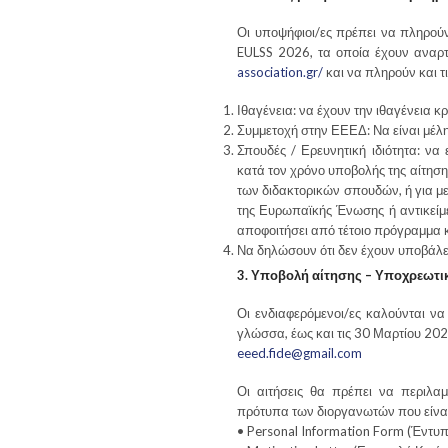
Οι υποψήφιοι/ες πρέπει να πληρού
EULSS 2026, τα οποία έχουν αναρτ
association.gr/
και να πληρούν και τ
Ιθαγένεια: να έχουν την ιθαγένεια 
Συμμετοχή στην ΕΕΕΔ: Να είναι μέλ
Σπουδές / Ερευνητική ιδιότητα: να 
κατά τον χρόνο υποβολής της αίτη
των διδακτορικών σπουδών, ή για με
της Ευρωπαϊκής Ένωσης ή αντικείμ
αποφοιτήσει από τέτοιο πρόγραμμα κ
Να δηλώσουν ότι δεν έχουν υποβάλε
3. Υποβολή αίτησης – Υποχρεωτικ
Οι ενδιαφερόμενοι/ες καλούνται να
γλώσσα, έως και τις 30 Μαρτίου 202
eeed.fide@gmail.com
Οι αιτήσεις θα πρέπει να περιλ
πρότυπα των διοργανωτών που είναι
• Personal Information Form (Έντυ