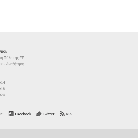
μοι:
κή Πύλη της ΕΕ
X – Αναζήτηση
014
018
020
on:
Facebook
Twitter
RSS