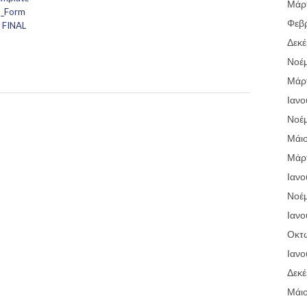
Μάρτ
n_Form
Φεβ
 FINAL
Δεκέ
Νοέμ
Μάρτ
Ιανο
Νοέμ
Μάι
Μάρτ
Ιανο
Νοέμ
Ιανο
Οκτ
Ιανο
Δεκέ
Μάι