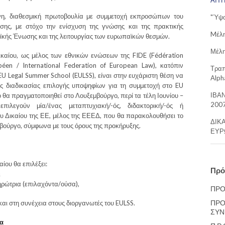
ΑΙΤ
ένη, διαθεσμική πρωτοβουλία με συμμετοχή εκπροσώπων του
"Ύψο
ης, με στόχο την ενίσχυση της γνώσης και της πρακτικής
Mέλη
ϊκής Ένωσης και της λειτουργίας των ευρωπαϊκών θεσμών.
Μέλη
αίου, ως μέλος των εθνικών ενώσεων της FIDE (Fédération
opéen / International Federation of European Law), κατόπιν
Τραπ
 Legal Summer School (EULSS), είναι στην ευχάριστη θέση να
Alph
ής διαδικασίας επιλογής υποψηφίων για τη συμμετοχή στο EU
ΙΒΑΝ
 θα πραγματοποιηθεί στο Λουξεμβούργο, περί τα τέλη Ιουνίου –
2007
ιλεγούν μία/ένας μεταπτυχιακή/-ός, διδακτορική/-ός ή
του Δικαίου της ΕΕ, μέλος της ΕΕΕΔ, που θα παρακολουθήσει το
ΔΙΚ
βούργο, σύμφωνα με τους όρους της προκήρυξης.
ΕΥΡ
ου θα επιλέξει:
Πρό
ι
ρώτρια (επιλαχόντα/ούσα),
ΠΡΟ
ΠΡΟ
και στη συνέχεια στους διοργανωτές του EULSS.
ΣΥΝ
ια