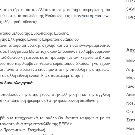
Π Ρ 
SAV
ν τα κριτήρια που προβλέπονται στην επίσημη τεκμηρίωση του
ηθεί στην ιστοσελίδα της Ενώσεώς μας
https://european-law-
ΠΡΟ
ις εξής προϋποθέσεις:
κράτους-μέλους της Ευρωπαϊκής Ένωσης.
η της Ελληνικής Ένωσης Ευρωπαϊκού Δικαίου.
είναι απόφοιτοι νομικής σχολής και να είναι εγγεγραμμένοι/ες
Αρχ
σης σε Πρόγραμμα Μεταπτυχιακών Σπουδών, περιλαμβανομένων
ταδιδακτορική έρευνα, κατά προτίμηση με αντικείμενο το Δίκαιο
Μάι
ενο που περιλαμβάνει θέματα ευρωπαϊκού δικαίου, ή να έχουν
Απρί
ατ’ ανώτατο όριο ένα έτος πριν από την υποβολή της αιτήσεως.
ι σε άλλη εθνική ένωση FIDE παρεμφερή αίτηση.
Μάρτ
ά δικαιολογητικά
Ιανο
 υποβάλουν την αίτησή τους, στην ελληνική ή και την αγγλική
Δεκέ
6 (καταληκτική ημερομηνία) στην ηλεκτρονική διεύθυνση:
Νοέμ
Οκτ
αμβάνουν υποχρεωτικά τα ακόλουθα έντυπα (σύμφωνα με τα
Σεπτ
 αναρτημένα στην ιστοσελίδα της ΕΕΕΔ):
Μάι
πο Προσωπικών Στοιχείων)