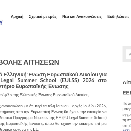
Αρχική
Σχετικά με εμάς
Νέα και Ανακοινώσεις
Εκδηλώσεις
ΒΟΛΗΣ ΑΙΤΗΣΕΩΝ
 Ελληνική Ένωση Ευρωπαϊκού Δικαίου για
Legal Summer School (EULSS) 2026 στο
Αίτ
αστήριο Ευρωπαϊκής Ένωσης
ΕΕ
οί φίλοι της Ελληνικής Ένωσης Ευρωπαϊκού Δικαίου,
Πατώ
 ανακοινώσουμε ότι περί τα τέλη Ιουνίου – αρχές Ιουλίου 2026,
μπορ
 επιστήμονες από την Ευρωπαϊκή Ένωση θα έχουν την ευκαιρία να
εγγρ
δευτικό Πρόγραμμα Νομικών της ΕΕ (EU Legal Summer School)
τη σ
 της Ευρωπαϊκής Ένωσης, όπου θα έχουν την ευκαιρία επί μία
στη 
εσμικά όργανα της ΕΕ.