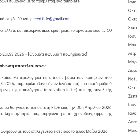
ήτρων) σύμφωνα με το προβλεπόμενο template
Ιανο
Οκτ
ικά στη διεύθυνση:
eeed.fide@gmail.com
Οκτ
Σεπτ
τέλλετε και διευκρινιστικές ερωτήσεις, το αργότερο έως τις 10
Ιούν
Μάι
Απρί
το EULSS 2026 – [Ονοματεπώνυμο Υποψηφίου/ας]
Μάρτ
ακοίνωση αποτελεσμάτων
Δεκέ
αίου θα αξιολογήσει τις αιτήσεις βάσει των κριτηρίων που
Νοέμ
LSS 2026, συμπεριλαμβανομένων (ενδεικτικά) του ακαδημαϊκού
Οκτ
ίμενο, της αιτιολόγησης (motivation letter) και της συνολικής
Σεπτ
Ιούν
αίου θα γνωστοποιήσει στη FIDE έως την 30ή Απριλίου 2026
Ιανο
ναπληρωτή/ώτριά του, σύμφωνα με το χρονοδιάγραμμα της
Δεκέ
Μάι
νωνήσουν με τους επιλεγέντες/είσες έως το τέλος Μαΐου 2026.