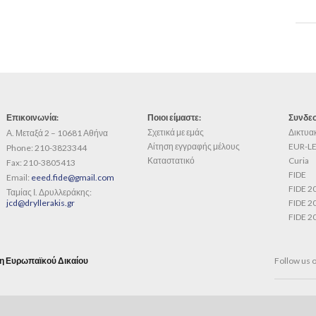
Επικοινωνία:
Ποιοι είμαστε:
Συνδεσ
Σχετικά με εμάς
Δικτυα
Α. Μεταξά 2 – 10681 Αθήνα
Αίτηση εγγραφής μέλους
EUR-LE
Phone:
210-3823344
Καταστατικό
Curia
Fax:
210-3805413
FIDE
Email:
eeed.fide@gmail.com
FIDE 2
Ταμίας Ι. Δρυλλεράκης:
jcd@dryllerakis.gr
FIDE 2
FIDE 2
η Ευρωπαϊκού Δικαίου
Follow us 