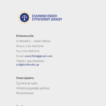
Επικοινωνία:
Α. Μεταξά 2 – 10681 Αθήνα
Phone:
210-3823344
Fax:
210-3805413
Email:
eeed.fide@gmail.com
Ταμίας Ι. Δρυλλεράκης:
jcd@dryllerakis.gr
Ποιοι είμαστε:
Σχετικά με εμάς
Αίτηση εγγραφής μέλους
Καταστατικό