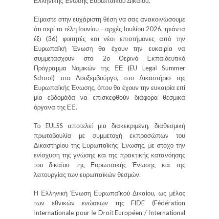
Ελληνικής Ένωσης Ευρωπαϊκού Δικαίου,
Είμαστε στην ευχάριστη θέση να σας ανακοινώσουμε
ότι περί τα τέλη Ιουνίου – αρχές Ιουλίου 2026, τριάντα
έξι (36) φοιτητές και νέοι επιστήμονες από την
Ευρωπαϊκή Ένωση θα έχουν την ευκαιρία να
συμμετάσχουν στο 2ο Θερινό Εκπαιδευτικό
Πρόγραμμα Νομικών της ΕΕ (EU Legal Summer
School) στο Λουξεμβούργο, στο Δικαστήριο της
Ευρωπαϊκής Ένωσης, όπου θα έχουν την ευκαιρία επί
μία εβδομάδα να επισκεφθούν διάφορα θεσμικά
όργανα της ΕΕ.
Το EULSS αποτελεί μια διακεκριμένη, διαθεσμική
πρωτοβουλία με συμμετοχή εκπροσώπων του
Δικαστηρίου της Ευρωπαϊκής Ένωσης, με στόχο την
ενίσχυση της γνώσης και της πρακτικής κατανόησης
του δικαίου της Ευρωπαϊκής Ένωσης και της
λειτουργίας των ευρωπαϊκών θεσμών.
Η Ελληνική Ένωση Ευρωπαϊκού Δικαίου, ως μέλος
των εθνικών ενώσεων της FIDE (Fédération
Internationale pour le Droit Européen / International