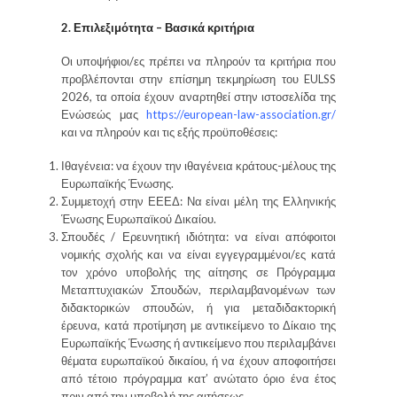
2. Επιλεξιμότητα – Βασικά κριτήρια
Οι υποψήφιοι/ες πρέπει να πληρούν τα κριτήρια που
προβλέπονται στην επίσημη τεκμηρίωση του EULSS
2026, τα οποία έχουν αναρτηθεί στην ιστοσελίδα της
Ενώσεώς μας
https://european-law-association.gr/
και να πληρούν και τις εξής προϋποθέσεις:
Ιθαγένεια: να έχουν την ιθαγένεια κράτους-μέλους της
Ευρωπαϊκής Ένωσης.
Συμμετοχή στην ΕΕΕΔ: Να είναι μέλη της Ελληνικής
Ένωσης Ευρωπαϊκού Δικαίου.
Σπουδές / Ερευνητική ιδιότητα: να είναι απόφοιτοι
νομικής σχολής και να είναι εγγεγραμμένοι/ες κατά
τον χρόνο υποβολής της αίτησης σε Πρόγραμμα
Μεταπτυχιακών Σπουδών, περιλαμβανομένων των
διδακτορικών σπουδών, ή για μεταδιδακτορική
έρευνα, κατά προτίμηση με αντικείμενο το Δίκαιο της
Ευρωπαϊκής Ένωσης ή αντικείμενο που περιλαμβάνει
θέματα ευρωπαϊκού δικαίου, ή να έχουν αποφοιτήσει
από τέτοιο πρόγραμμα κατ’ ανώτατο όριο ένα έτος
πριν από την υποβολή της αιτήσεως.