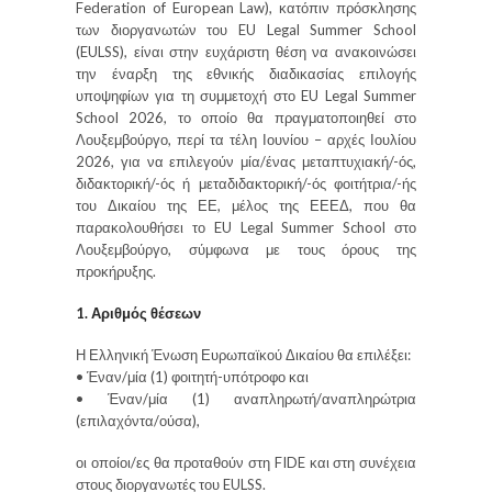
Federation of European Law), κατόπιν πρόσκλησης
των διοργανωτών του EU Legal Summer School
(EULSS), είναι στην ευχάριστη θέση να ανακοινώσει
την έναρξη της εθνικής διαδικασίας επιλογής
υποψηφίων για τη συμμετοχή στο EU Legal Summer
School 2026, το οποίο θα πραγματοποιηθεί στο
Λουξεμβούργο, περί τα τέλη Ιουνίου – αρχές Ιουλίου
2026, για να επιλεγούν μία/ένας μεταπτυχιακή/-ός,
διδακτορική/-ός ή μεταδιδακτορική/-ός φοιτήτρια/-ής
του Δικαίου της ΕΕ, μέλος της ΕΕΕΔ, που θα
παρακολουθήσει το EU Legal Summer School στο
Λουξεμβούργο, σύμφωνα με τους όρους της
προκήρυξης.
1. Αριθμός θέσεων
Η Ελληνική Ένωση Ευρωπαϊκού Δικαίου θα επιλέξει:
• Έναν/μία (1) φοιτητή-υπότροφο και
• Έναν/μία (1) αναπληρωτή/αναπληρώτρια
(επιλαχόντα/ούσα),
οι οποίοι/ες θα προταθούν στη FIDE και στη συνέχεια
στους διοργανωτές του EULSS.