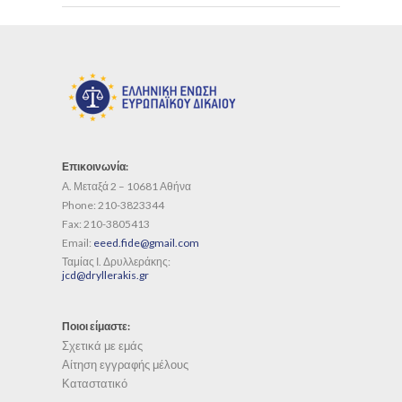
Επικοινωνία:
Α. Μεταξά 2 – 10681 Αθήνα
Phone:
210-3823344
Fax:
210-3805413
Email:
eeed.fide@gmail.com
Ταμίας Ι. Δρυλλεράκης:
jcd@dryllerakis.gr
Ποιοι είμαστε:
Σχετικά με εμάς
Αίτηση εγγραφής μέλους
Καταστατικό