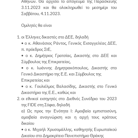
Αθηνών. Θα αρχίσει το απόγευμα της Παρασκευής
3.11.2023 και θα ολοκληρωθεί το μεσημέρι του
Σαββάτου, 4.11.2023.
Ομιλητές θα είναι
οι Έλληνες δικαστές στο ΔΕΕ, δηλαδή
• ο κ. Αθανάσιος Ράντος, Γενικός Εισαγγελέας ΔΕΕ,
π. πρόεδρος ΣτΕ,
• ο κ. Δημήτριος Γρατσίας, Δικαστής στο ΔΕΕ και
Σύμβουλος της Επικρατείας,
• ο κ. Ιωάννης Δημητρακόπουλος, Δικαστής στο
Γενικό Δικαστήριο της Ε.Ε. και Σύμβουλος της
Επικρατείας και
• ο κ. Γουλιέλμος Βαλασίδης, Δικαστής στο Γενικό
Δικαστήριο της Ε.Ε., καθώς και
οι εθνικοί εισηγητές στο Διεθνές Συνέδριο του 2023
της FIDE στη Σόφια, δηλαδή
α) Ως προς την Ενότητα Ι: Αμοιβαία εμπιστοσύνη,
αμοιβαία αναγνώριση και η αρχή τους κράτους
δικαίου
• ο κ. Μιχαήλ Χρυσομάλλης, καθηγητής Ευρωπαϊκού
Δικαίου στο Δημοκρίτειο Πανεπιστήμιο Θράκης