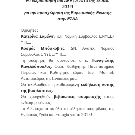
Η Γνωμοδότηση του ΔΕΕ (2/2013 της 18 Δεκ.
2014)
για την προσχώρηση της Ευρωπαϊκής Ένωσης
στην ΕΣΔΑ
Ομιλητές :
Κατερίνα Σαμώνη,
ε.τ. Νομική Σύμβουλος ΕΝΥΕΕ/
ΥΠΕΞ
Κοσμάς Μπόσκοβιτς,
ΔΝ, Αναπλ. Νομικός
Σύμβουλος ΕΝΥΕΕ/ΥΠΕΞ
Τη συζήτηση θα συντονίσει ο κ.
Παναγιώτης
Κανελλόπουλος,
Ομότ. Καθηγητής Πανεπιστημίου
Πειραιώς και Καθηγητής έδρας Jean Monnet,
Αντιπρόεδρος της Ενώσεώς μας.
Θα ακολουθήσει η καθιερωμένη
εκδήλωση κοπής
της βασιλόπιτας.
Θα χορηγηθούν
βεβαιώσεις συμμετοχής
στους
ενδιαφερομένους.
Το Δ.Σ. εύχεται σε όλα τα μέλη και τους φίλους της
Ενώσεως Υγεία και Ευτυχία για το 2015!