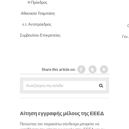
Η Πρόεδρος
Ο 
Αθανασία Τσαμπάση
Κω
ε.τ. Αντιπρόεδρος
Ομ.
Συμβουλίου Επικρατείας
Γεν
Share this article on:
Αίτηση εγγραφής μέλους της ΕΕΕΔ
Πατώντας τον παρακάτω σύνδεσμο μπορείτε να