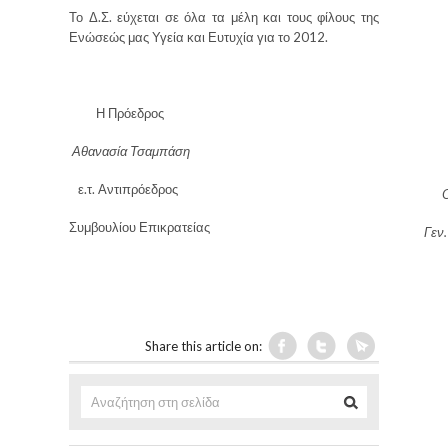
Το Δ.Σ. εύχεται σε όλα τα μέλη και τους φίλους της
Ενώσεώς μας Υγεία και Ευτυχία για το 2012.
Η Πρόεδρος
Ο 
Αθανασία Τσαμπάση
Κω
ε.τ. Αντιπρόεδρος
Ομ.
Συμβουλίου Επικρατείας
Γεν
Share this article on: