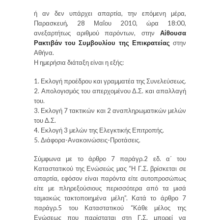
ή αν δεν υπάρχει απαρτία, την επόμενη μέρα,
Παρασκευή, 28 Μαΐου 2010, ώρα 18:00,
ανεξαρτήτως αριθμού παρόντων, στην
Αίθουσα
Ρακτιβάν του Συμβουλίου της Επικρατείας
στην
Αθήνα.
Η ημερήσια διάταξη είναι η εξής:
1. Εκλογή προέδρου και γραμματέα της Συνελεύσεως.
2. Απολογισμός του απερχομένου Δ.Σ. και απαλλαγή
του.
3. Εκλογή 7 τακτικών και 2 αναπληρωματικών μελών
του Δ.Σ.
4. Εκλογή 3 μελών της Ελεγκτικής Επιτροπής.
5. Διάφορα-Ανακοινώσεις-Προτάσεις.
Σύμφωνα με το άρθρο 7 παράγρ.2 εδ. α΄ του
Καταστατικού της Ενώσεώς μας “Η Γ.Σ. βρίσκεται σε
απαρτία, εφόσον είναι παρόντα είτε αυτοπροσώπως
είτε με πληρεξούσιους περισσότερα από τα μισά
ταμιακώς τακτοποιημένα μέλη”. Κατά το άρθρο 7
παράγρ.5 του Καταστατικού “Κάθε μέλος της
Ενώσεως που παρίσταται στη Γ.Σ. μπορεί να