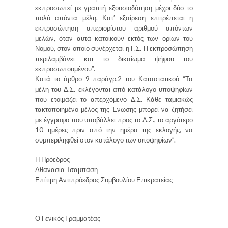
εκπροσωπεί με γραπτή εξουσιοδότηση μέχρι δύο το
πολύ απόντα μέλη. Κατ’ εξαίρεση επιτρέπεται η
εκπροσώπηση απεριορίστου αριθμού απόντων
μελών, όταν αυτά κατοικούν εκτός των ορίων του
Νομού, στον οποίο συνέρχεται η Γ.Σ. Η εκπροσώπηση
περιλαμβάνει και το δικαίωμα ψήφου του
εκπροσωπουμένου”.
Κατά το άρθρο 9 παράγρ.2 του Καταστατικού “Τα
μέλη του Δ.Σ. εκλέγονται από κατάλογο υποψηφίων
που ετοιμάζει το απερχόμενο Δ.Σ. Κάθε ταμιακώς
τακτοποιημένο μέλος της Ένωσης μπορεί να ζητήσει
με έγγραφο που υποβάλλει προς το Δ.Σ., το αργότερο
10 ημέρες πριν από την ημέρα της εκλογής, να
συμπεριληφθεί στον κατάλογο των υποψηφίων”.
Η Πρόεδρος
Αθανασία Τσαμπάση
Επίτιμη Αντιπρόεδρος Συμβουλίου Επικρατείας
Ο Γενικός Γραμματέας