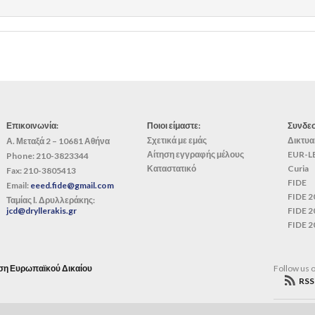
Επικοινωνία:
Ποιοι είμαστε:
Συνδεσ
Σχετικά με εμάς
Δικτυα
Α. Μεταξά 2 – 10681 Αθήνα
Αίτηση εγγραφής μέλους
EUR-L
Phone:
210-3823344
Καταστατικό
Curia
Fax:
210-3805413
FIDE
Email:
eeed.fide@gmail.com
FIDE 2
Ταμίας Ι. Δρυλλεράκης:
jcd@dryllerakis.gr
FIDE 2
FIDE 2
ση Ευρωπαϊκού Δικαίου
Follow us 
RSS