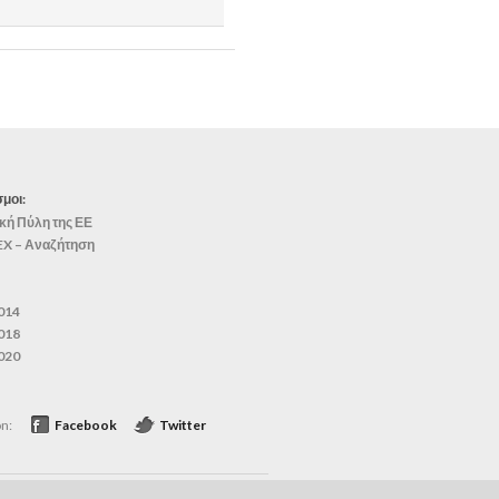
μοι:
κή Πύλη της ΕΕ
EX – Αναζήτηση
014
018
020
on:
Facebook
Twitter